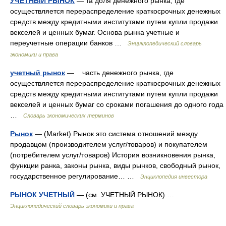
УЧЕТНЫЙ РЫНОК
— та доля денежного рынка, где
осуществляется перераспределение краткосрочных денежных
средств между кредитными институтами путем купли продажи
векселей и ценных бумаг. Основа рынка учетные и
переучетные операции банков …
Энциклопедический словарь
экономики и права
учетный рынок
— часть денежного рынка, где
осуществляется перераспределение краткосрочных денежных
средств между кредитными институтами путем купли продажи
векселей и ценных бумаг со сроками погашения до одного года
…
Словарь экономических терминов
Рынок
— (Market) Рынок это система отношений между
продавцом (производителем услуг/товаров) и покупателем
(потребителем услуг/товаров) История возникновения рынка,
функции ранка, законы рынка, виды рынков, свободный рынок,
государственное регулирование… …
Энциклопедия инвестора
РЫНОК УЧЕТНЫЙ
— (см. УЧЕТНЫЙ РЫНОК) …
Энциклопедический словарь экономики и права